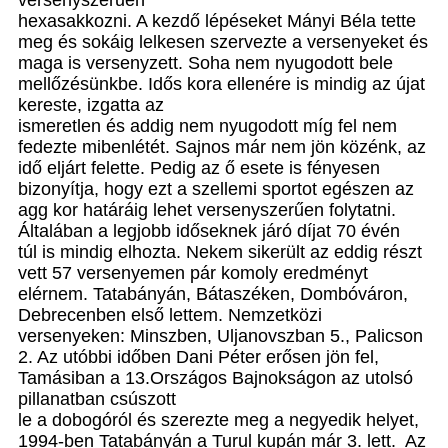
versenyszerűen
hexasakkozni. A kezdő lépéseket Mányi Béla tette
meg és sokáig lelkesen szervezte a versenyeket és
maga is versenyzett. Soha nem nyugodott bele
mellőzésünkbe. Idős kora ellenére is mindig az újat
kereste, izgatta az
ismeretlen és addig nem nyugodott míg fel nem
fedezte mibenlétét. Sajnos már nem jön közénk, az
idő eljárt felette. Pedig az ő esete is fényesen
bizonyítja, hogy ezt a szellemi sportot egészen az
agg kor határáig lehet versenyszerűen folytatni.
Általában a legjobb időseknek járó díjat 70 évén
túl is mindig elhozta. Nekem sikerült az eddig részt
vett 57 versenyemen pár komoly eredményt
elérnem. Tatabányán, Bátaszéken, Dombóváron,
Debrecenben első lettem. Nemzetközi
versenyeken: Minszben, Uljanovszban 5., Palicson
2. Az utóbbi időben Dani Péter erősen jön fel,
Tamásiban a 13.Országos Bajnokságon az utolsó
pillanatban csúszott
le a dobogóról és szerezte meg a negyedik helyet,
1994-ben Tatabányán a Turul kupán már 3. lett. Az