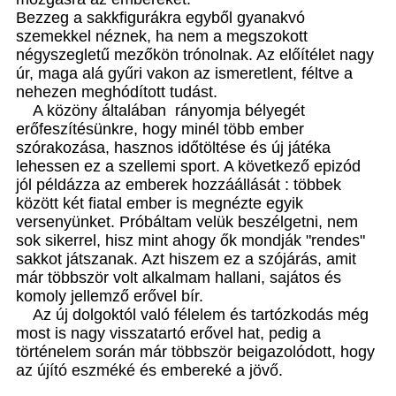
Bezzeg a sakkfigurákra egyből gyanakvó
szemekkel néznek, ha nem a megszokott
négyszegletű mezőkön trónolnak. Az előítélet nagy
úr, maga alá gyűri vakon az ismeretlent, féltve a
nehezen meghódított tudást.
A közöny általában rányomja bélyegét
erőfeszítésünkre, hogy minél több ember
szórakozása, hasznos időtöltése és új játéka
lehessen ez a szellemi sport. A következő epizód
jól példázza az emberek hozzáállását : többek
között két fiatal ember is megnézte egyik
versenyünket. Próbáltam velük beszélgetni, nem
sok sikerrel, hisz mint ahogy ők mondják "rendes"
sakkot játszanak. Azt hiszem ez a szójárás, amit
már többször volt alkalmam hallani, sajátos és
komoly jellemző erővel bír.
Az új dolgoktól való félelem és tartózkodás még
most is nagy visszatartó erővel hat, pedig a
történelem során már többször beigazolódott, hogy
az újító eszméké és embereké a jövő.