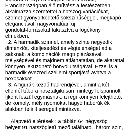
Franciaországban élő művész a festészetben
alkalmazza szeretettel a hatszög-variációkat,
szemet gyönyörködtető sokszínűséggel, megkapó
eleganciával, nagyvonalúan új
gondolat-forrásokat fakasztva a fogékony
elmékben.
2. A harmadik színnel, amely szinte negyedik
dimenziót, kiteljesedést és végtelenséget ad a
sakknak, a kombinációk megtriplázásával,
mélységével és majdnem átláthatatlan, de akarattal
könnyen leküzdhető bonyolultságával. Ezzel is a
harmadik évezred szellemi sportjává avatva a
hexasakkot.
3. A figurák kezdő hadrendjével, amint a két
ellenfél tábora nosztalgikusan mintegy felspannolt
íjként feszül egymásnak, a régi könnyen felejthető,
de komoly, mély nyomokat hagyó háborúk ék
alakban felállt seregeit mintázva.
Alapvető eltérések : a táblán 64 négyszög
helyett 91 hatszögletű mező található, három szín,