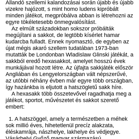
Állandó szellemi kalandozásai során újabb és újabb
vizekre hajózott, s mint homo ludens kipróbált
minden játékot, megpróbálva abban is létrehozni az
egyre tökéletesebb önmegvalósítást.
Az elmúlt századokban sokszor próbálták
megújítani a sakkot, de legtöbb kísérlet hamar
kudarcba fulladt. Ennek nyomasztó, de egyben az
újat mégis akaró szellem tudatában 1973-ban
mutatták be Londonban Wladislaw Glinski játékát, a
sakkból eredő hexasakkot, amelyet hosszú évek
munkájával hozott létre. Az újfajta sakkjáték először
Angliában és Lengyelországban vált népszerűvé,
az utóbbi néhány évben már egyre több országban,
így hazánkba is eljutott a hatszögletű sakk híre.
A hexasakk több összetevővel ragadhatja meg a
játékot, sportot, művészetet és sakkot szerető
embert:
1. A hatszöggel, amely a természetben a méhek
sok millió éves, hihetetlenül precíz alakzata,
éléskamrája, nászhelye, lakhelye és védjegye.
Vásárhelyi Győző magyar származású,