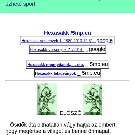
űzhető sport
Hexasakk /5mp.eu
google
Hexasakk versenyek 1.
1980-2013.12.31.
google
Hexasakk versenyek 2. /2014.-
_
_ 5mp.eu
Hexasakk megnyitások, ... stb.
_ 5mp.eu
Hexasakk feladványok
ELŐSZÓ
Ősidők óta olthatatlan vágy hajtja az embert,
hogy megértse a világot és benne önmagát.