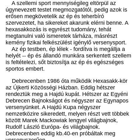
A szellemi sport mennyiségileg eltörpül az
úgynevezett testet megmozgatótól, pedig azok is
erősen megkövetelik az ép és teherbíró
szervezetet, ha sikereket akarunk elérni benne. A
hexasakkozás is egyrészt tudomány, tehát
megtanulni való ismeretek tárháza, másrészt
kemény fizikai felkészülést igénylő versenysport.
Az ép testben, ép lélek - fordítva is megállja a
helyét -- ép és állandó munkára serkentett szellem
is feltételezi, sőt biztosítja az ép és egészséges
sportos embert.
Debrecenben 1986 óta működik Hexasakk-kör
az Újkerti Közösségi Házban. Eddig hétszer
rendeztük meg a Hajdú kupát. Hétszer az Egyéni
Debrecen Bajnokságot és négyszer az Egynapos
versenyünket. A Hajdú Kupa négyszer
nemzetközire sikeredett, melyen részt vett többek
között Marek Mackowiak lengyel világbajnok,
Rudolf László Európa- és világbajnok.
Debrecenben eddig kb.40-en próbáltak meg