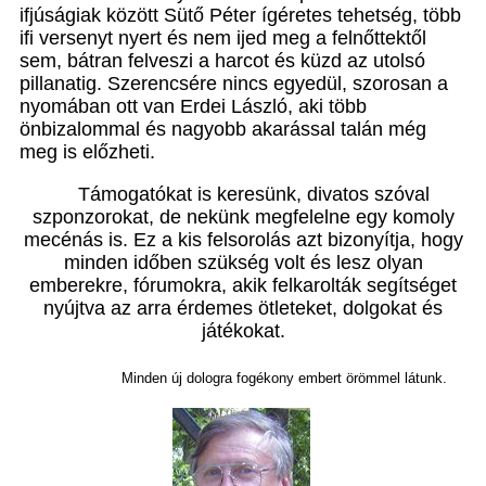
ifjúságiak között Sütő Péter ígéretes tehetség, több
ifi versenyt nyert és nem ijed meg a felnőttektől
sem, bátran felveszi a harcot és küzd az utolsó
pillanatig. Szerencsére nincs egyedül, szorosan a
nyomában ott van Erdei László, aki több
önbizalommal és nagyobb akarással talán még
meg is előzheti.
Támogatókat is keresünk, divatos szóval
szponzorokat, de nekünk megfelelne egy komoly
mecénás is. Ez a kis felsorolás azt bizonyítja, hogy
minden időben szükség volt és lesz olyan
emberekre, fórumokra, akik felkarolták segítséget
nyújtva az arra érdemes ötleteket, dolgokat és
játékokat.
Minden új dologra fogékony embert örömmel látunk.