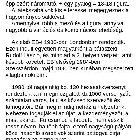
épp ezért háromfutó, + egy gyalog = 18-18 figura.
A játékszabályok kis eltéréssel megegyeznek a
hagyományos sakkéval.
Amennyivel több a mező és a figura, annyival
nagyobb a variációs és kombinációs lehetőség.
Az első EB-t 1980-ban Londonban rendezték.
Ezen indult egyetlen magyarként a bátaszéki
Rudolf László, és mindjárt a 2. helyen végzett, amit
később követett EB elsőség 1984-ben
Szekszárdon, majd 1990-ben Kínában megszerzett
világbajnoki cím.
1980-tól napjainkig kb. 130 hexasakkversenyt
rendeztek, ami megmozgatott kb.1000 versenyzőt,
számtalan város, falu és község szervezőit és
támogatóit. Bár még mindig nehéz a helyzetünk.
Nehezen fogadják el az újat, a kezdeményezőt, a
mást akarót. Furcsamód a labdától nem veszik
rossz néven, ha több fajta, eltérő nagyságú pályán
közel hasonló szabályok szerint pattogva bírja
mozgásra az embereket.