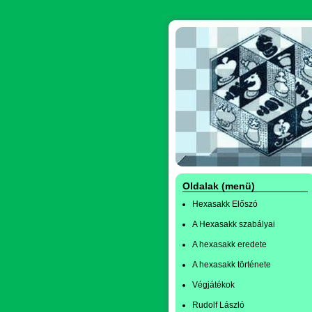
Oldalak (menü)
Hexasakk Előszó
A Hexasakk szabályai
A hexasakk eredete
A hexasakk története
Végjátékok
Rudolf László