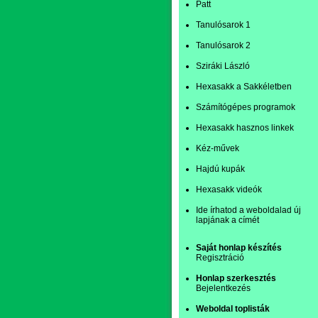
Patt
Tanulósarok 1
Tanulósarok 2
Sziráki László
Hexasakk a Sakkéletben
Számítógépes programok
Hexasakk hasznos linkek
Kéz-művek
Hajdú kupák
Hexasakk videók
Ide írhatod a weboldalad új
lapjának a címét
Saját honlap készítés
Regisztráció
Honlap szerkesztés
Bejelentkezés
Weboldal toplisták