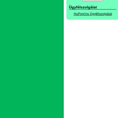
Ügyfélszolgálat
HuPont.hu Ügyfélszolgálat