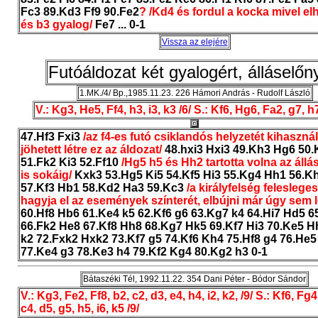
Fc3 89.Kd3 Ff9 90.Fe2
? /Kd4 és fordul a kocka mivel elh
és b3 gyalog/
Fe7 ... 0-1
Vissza az elejére
Futóáldozat két gyalogért, álláselőn
1.MK./4/ Bp.,1985.11.23. 226 Hámori András - Rudolf László
V.: Kg3, He5, Ff4, h3, i3, k3 /6/ S.: Kf6, Hg6, Fa2, g7, h7
47.Hf3 Fxi3
/az f4-es futó csiklandós helyzetét kihaszná
jöhetett létre ez az áldozat/
48.hxi3 Hxi3 49.Kh3 Hg6 50
51.Fk2 Ki3 52.Ff10
/Hg5 h5 és Hh2 tartotta volna az állá
is sokáig/
Kxk3 53.Hg5 Ki5 54.Kf5 Hi3 55.Kg4 Hh1 56.K
57.Kf3 Hb1 58.Kd2 Ha3 59.Kc3
/a királyfelség feleslege
hagyja el az események színterét, elbújni már úgy sem 
60.Hf8 Hb6 61.Ke4 k5 62.Kf6 g6 63.Kg7 k4 64.Hi7 Hd5 6
66.Fk2 He8 67.Kf8 Hh8 68.Kg7 Hk5 69.Kf7 Hi3 70.Ke5 H
k2 72.Fxk2 Hxk2 73.Kf7 g5 74.Kf6 Kh4 75.Hf8 g4 76.He
77.Ke4 g3 78.Ke3 h4 79.Kf2 Kg4 80.Kg2 h3 0-1
Bátaszéki Tél, 1992.11.22. 354 Dani Péter - Bódor Sándor
V.: Kg3, Fe2, Ff8, b2, c2, d3, e4, h4, i2, k2, /9/ S.: Kf6, Fg4
c4, d5, g5, h5, i6, k5 /9/