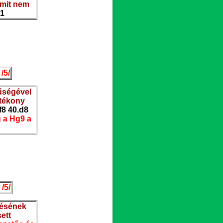
amit nem
-1
/5/
űségével
atékony
Kf8 40.d8
g a Hg9 a
 /5/
zésének
ett