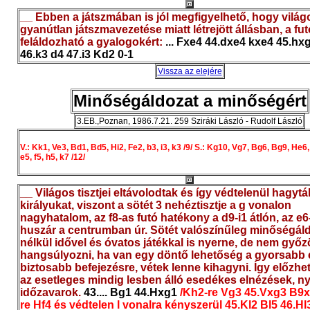
__ Ebben a játszmában is jól megfigyelhető, hogy világ
gyanútlan játszmavezetése miatt létrejött állásban, a fut
feláldozható a gyalogokért:
... Fxe4 44.dxe4 kxe4 45.hx
46.k3 d4 47.i3 Kd2 0-1
Vissza az elejére
Minőségáldozat a minőségért
3.EB.,Poznan, 1986.7.21. 259 Sziráki László - Rudolf László
V.: Kk1, Ve3, Bd1, Bd5, Hi2, Fe2, b3, i3, k3 /9/ S.: Kg10, Vg7, Bg6, Bg9, He6,
e5, f5, h5, k7 /12/
__ Világos tisztjei eltávolodtak és így védtelenül hagytá
királyukat, viszont a sötét 3 nehéztisztje a g vonalon
nagyhatalom, az f8-as futó hatékony a d9-i1 átlón, az e6
huszár a centrumban úr. Sötét valószínűleg minőségál
nélkül idővel és óvatos játékkal is nyerne, de nem győ
hangsúlyozni, ha van egy döntő lehetőség a gyorsabb 
biztosabb befejezésre, vétek lenne kihagyni. Így előzh
az esetleges mindig lesben álló esedékes elnézések, 
időzavarok.
43.... Bg1 44.Hxg1
/Kh2-re Vg3 45.Vxg3 B9x
re Hf4 és védtelen l vonalra kényszerül 45.Kl2 Bl5 46.Hl