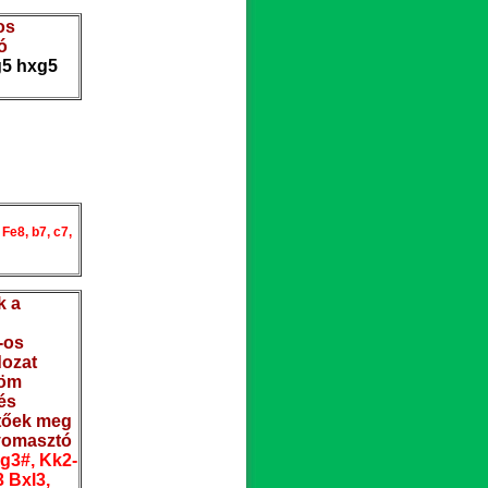
os
ó
g5 hxg5
 Fe8, b7, c7,
k a
-os
dozat
zöm
és
etőek meg
nyomasztó
g3#, Kk2-
3 Bxl3,