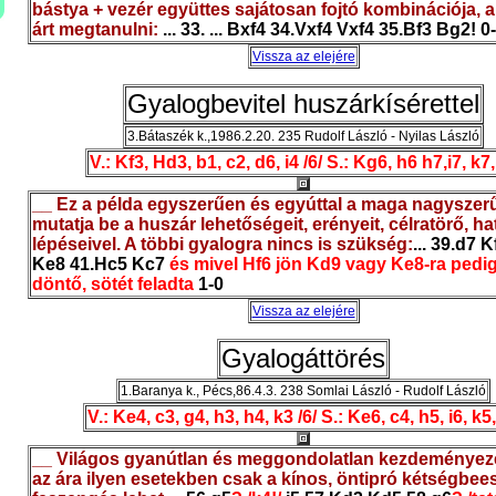
bástya + vezér együttes sajátosan fojtó kombinációja, 
árt megtanulni:
... 33. ... Bxf4 34.Vxf4 Vxf4 35.Bf3 Bg2! 0
Vissza az elejére
Gyalogbevitel huszárkísérettel
3.Bátaszék k.,1986.2.20. 235 Rudolf László - Nyilas László
V.: Kf3, Hd3, b1, c2, d6, i4 /6/ S.: Kg6, h6 h7,i7, k7, 
__ Ez a példa egyszerűen és egyúttal a maga nagyszer
mutatja be a huszár lehetőségeit, erényeit, célratörő, h
lépéseivel. A többi gyalogra nincs is szükség:
... 39.d7 
Ke8 41.Hc5 Kc7
és mivel Hf6 jön Kd9 vagy Ke8-ra pedi
döntő, sötét feladta
1-0
Vissza az elejére
Gyalogáttörés
1.Baranya k., Pécs,86.4.3. 238 Somlai László - Rudolf László
V.: Ke4, c3, g4, h3, h4, k3 /6/ S.: Ke6, c4, h5, i6, k5,
__ Világos gyanútlan és meggondolatlan kezdeménye
az ára ilyen esetekben csak a kínos, öntipró kétségbees