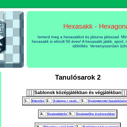
Hexasakk - Hexagon
Ismerd meg a hexasakkot és játszva játsszad. Mind
hexasakk is elmúlt 50 éves! A hexasakk játék, sport
időtöltés. Versenyszerűen űzh
Tanulósarok 2
Sablonok középjátékban és végjátékban
1._
2._
3._
Elterelés
A bástya + vezér...
Gyalogbevitel huszárkíséret
4._
5._
Gyalogáttörés
Gyalogelőny érvényesítése
Ellentétes színű futók
Futóáldozat két gyalogért