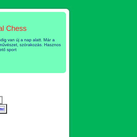
al Chess
ig van új a nap alatt. Már a
, művészet, szórakozás. Hasznos
ető sport
tel