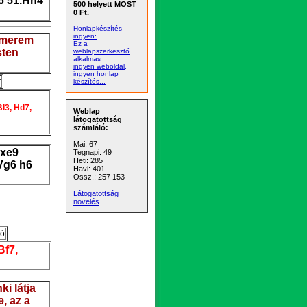
6 51.Hh4
500
helyett MOST
0 Ft.
Honlapkészítés
ingyen:
ismerem
Ez a
sten
weblapszerkesztő
alkalmas
ingyen weboldal,
ingyen honlap
r
készítés...
Bl3, Hd7,
Weblap
látogatottság
számláló:
Mai: 67
Vxe9
Tegnapi: 49
Heti: 285
Vg6 h6
Havi: 401
Össz.: 257 153
Látogatottság
növelés
ló
Bf7,
i látja
, az a