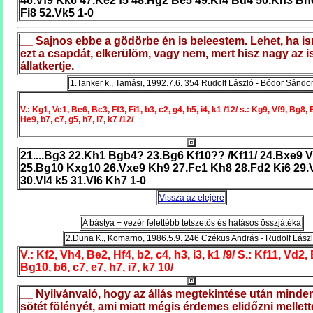
46.Vf9 Kk6 47.Ke2 f5 48.Hg2 Be5 49.Kf4 Bd4 50.Kh3 Bh
Fi8 52.Vk5 1-0
__ Sajnos ebbe a gödörbe én is beleestem. Lehet, ha 
ezt a csapdát, elkerülöm, vagy nem, mert hisz nagy az i
állatkertje.
1.Tanker k., Tamási, 1992.7.6. 354 Rudolf László - Bódor Sándo
V.: Kg1, Ve1, Be6, Bc3, Ff3, Fi1, b3, c2, g4, h5, i4, k1 /12/ s.: Kg9, Vf9, Bg8, 
He9, b7, c7, g5, h7, i7, k7 /12/
21....Bg3 22.Kh1 Bgb4? 23.Bg6 Kf10?? /Kf11/ 24.Bxe9 
25.Bg10 Kxg10 26.Vxe9 Kh9 27.Fc1 Kh8 28.Fd2 Ki6 29.
30.Vl4 k5 31.Vl6 Kh7 1-0
Vissza az elejére
A bástya + vezér felettébb tetszetős és hatásos összjátéka
2.Duna K., Komarno, 1986.5.9. 246 Czékus András - Rudolf Lász
V.: Kf2, Vh4, Be2, Hf4, b2, c4, h3, i3, k1 /9/ S.: Kf11, Vd2, 
Bg10, b6, c7, e7, h7, i7, k7 10/
__ Nyilvánvaló, hogy az állás megtekintése után mindenk
sötét fölényét, ami miatt mégis érdemes elidőzni mellette