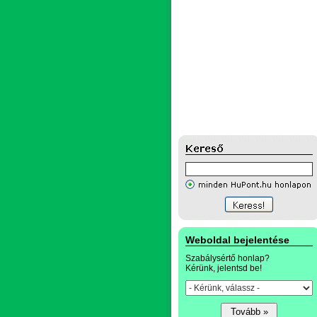
Weboldal bejelentése
Szabálysértő honlap?
Kérünk, jelentsd be!