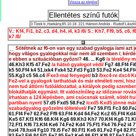
Vissza az elejére
Ellentétes színű futók
3.Tízek b.,Harkány,85.10.18. 221 Hámori András - Rudolf László
V.: Kf4, Fi1, b2, c3, d4, h4, i4, k3 /8/ S.: Kh7, Ff9, b5, c6, f6
k7 /8/
__ Sötétnek az f6-on van egy szabad gyalogja /ami azt je
hogy világos gyalogokkal már nem áll szemben /, kérdés
e ebben a szituációban győzni?
46. ... Kg6
/a térelőny 
46.Kh3 Kf5 47.Fe2
/a hátsó gyalogot védi/
Fg7 48.Ff4 Fi
k5 50.Ff4 k4 51.ixk4 Fxk4 52.Fd3 Fg10 53.Fe2 Ke4 54.Ff
55.Kg3 c5 56.c4
/Fxe3-mal fenyeget/
b3
/bxc4-re dxc4 K
Fe2-vel a gyalogok tarthatóak és már elméleti remi, hisz
nem tud áttörni futóáldozattal, a királyok pedig szembe
blokálhatják egymást. Itt valószínűleg az időzavar rová
írhatóan a 124.lépésben, ami csúcsnak számít, sötét h
partiban nyert/
57.d5 Fxd5 58.Fe2
/cxd5 Kxd5 jönne már
szabadgyalog győzelmi töltetével/
Fe7 59.Ff1 Fc3 60.Fe
61.Ff4 Fe7 62.Fe2 Ff9 63.Ff4 Kd4 64.Fe2 Kc2 65.Ff4 Kd4
Ke5 67.Kf3 Kf6 68.Kf4 Kg6 69.Kh3 Kh7 70.Kf4 Kg6 71.
72.Ff1 Kf6 73.Kf4 Ke6 74.Fe2 Kd4 75.Ff1 Fk4 76.Fe2 i4 7
hxi4 78.hxi4 Fg10 79.i5 Fe7 80.Ff1 Ke6 81.Fe2 Fg4 82.F
83.Fe2 Fi6 84.Ff1 Fe7 85.Fe2 Ke6 86.Ff1 Kf6 87.Fe2 Fa5 