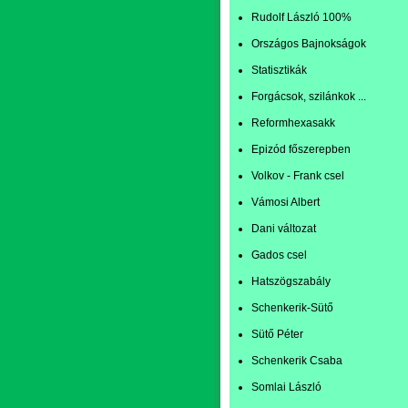
Rudolf László 100%
Országos Bajnokságok
Statisztikák
Forgácsok, szilánkok ...
Reformhexasakk
Epizód főszerepben
Volkov - Frank csel
Vámosi Albert
Dani változat
Gados csel
Hatszögszabály
Schenkerik-Sütő
Sütő Péter
Schenkerik Csaba
Somlai László