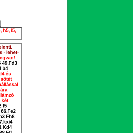
, h5, i5,
lenti,
 - lehet-
megvan/
6 49.Fd3
4 b4
d4 és
 sötét
nállással
sára
ullámzó
 két
2 f5
 66.Fe2
Kh3 Fh8
7.kxi4
f1 Kd4
88.Ff1