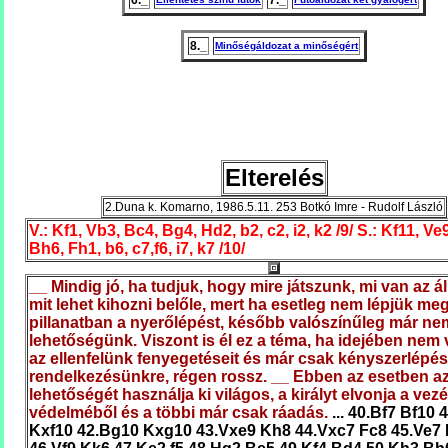
6._
7._
8._
Minőségáldozat a minőségért
Elterelés
2.Duna k. Komarno, 1986.5.11. 253 Botkó Imre - Rudolf László
V.: Kf1, Vb3, Bc4, Bg4, Hd2, b2, c2, i2, k2 /9/ S.: Kf11, Ve
Bh6, Fh1, b6, c7,f6, i7, k7 /10/
__ Mindig jó, ha tudjuk, hogy mire játszunk, mi van az á
mit lehet kihozni belőle, mert ha esetleg nem lépjük meg
pillanatban a nyerőlépést, később valószínűleg már nem
lehetőségünk. Viszont is él ez a téma, ha idejében nem 
az ellenfelünk fenyegetéseit és már csak kényszerlépés
rendelkezésünkre, régen rossz. __ Ebben az esetben az
lehetőségét használja ki világos, a királyt elvonja a vez
védelméből és a többi már csak ráadás.
... 40.Bf7 Bf10 
Kxf10 42.Bg10 Kxg10 43.Vxe9 Kh8 44.Vxc7 Fc8 45.Ve7