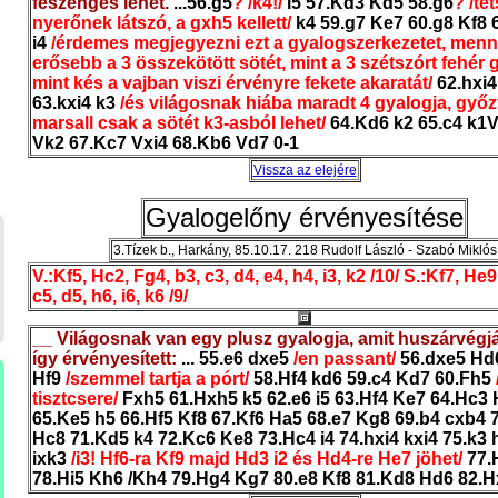
feszengés lehet.
...56.g5
? /k4!/
i5 57.Kd3 Kd5 58.g6
? /te
nyerőnek látszó, a gxh5 kellett/
k4 59.g7 Ke7 60.g8 Kf8 
i4
/érdemes megjegyezni ezt a gyalogszerkezetet, menn
erősebb a 3 összekötött sötét, mint a 3 szétszórt fehér g
mint kés a vajban viszi érvényre fekete akaratát/
62.hxi4
63.kxi4 k3
/és világosnak hiába maradt 4 gyalogja, győz
marsall csak a sötét k3-asból lehet/
64.Kd6 k2 65.c4 k1V
Vk2 67.Kc7 Vxi4 68.Kb6 Vd7 0-1
Vissza az elejére
Gyalogelőny érvényesítése
3.Tízek b., Harkány, 85.10.17. 218 Rudolf László - Szabó Miklós
V.:Kf5, Hc2, Fg4, b3, c3, d4, e4, h4, i3, k2 /10/ S.:Kf7, He9
c5, d5, h6, i6, k6 /9/
__ Világosnak van egy plusz gyalogja, amit huszárvégj
így érvényesített:
... 55.e6 dxe5
/en passant/
56.dxe5 Hd
Hf9
/szemmel tartja a pórt/
58.Hf4 kd6 59.c4 Kd7 60.Fh5
tisztcsere/
Fxh5 61.Hxh5 k5 62.e6 i5 63.Hf4 Ke7 64.Hc3
65.Ke5 h5 66.Hf5 Kf8 67.Kf6 Ha5 68.e7 Kg8 69.b4 cxb4 
Hc8 71.Kd5 k4 72.Kc6 Ke8 73.Hc4 i4 74.hxi4 kxi4 75.k3 
ixk3
/i3! Hf6-ra Kf9 majd Hd3 i2 és Hd4-re He7 jöhet/
77.
78.Hi5 Kh6 /Kh4 79.Hg4 Kg7 80.e8 Kf8 81.Kd8 Hd6 82.H