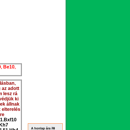
9, Be10,
llásban,
 az adott
 lesz rá
védjük ki
ek állnak
 elterelés
ére
41.Bxf10
 Kh7
A honlap ára
78