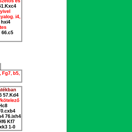
tszetős és
61.Kxc4
yivel
yalog. i4,
 hxi4
tes
 66.c5
, Fg7, b5,
átékban
6 57.Kd4
/kötelező
 Hc8
70.cxb4
h4 76.ixh4
Hf6 Kf7
xk3 1-0