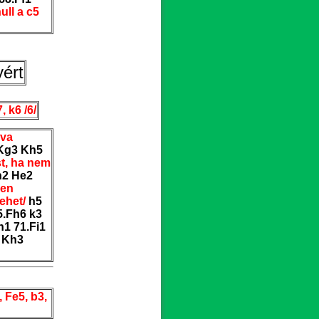
ull a c5
yért
, k6 /6/
lva
.Kg3 Kh5
st, ha nem
h2 He2
sen
lehet/
h5
5.Fh6 k3
h1 71.Fi1
5 Kh3
, Fe5, b3,