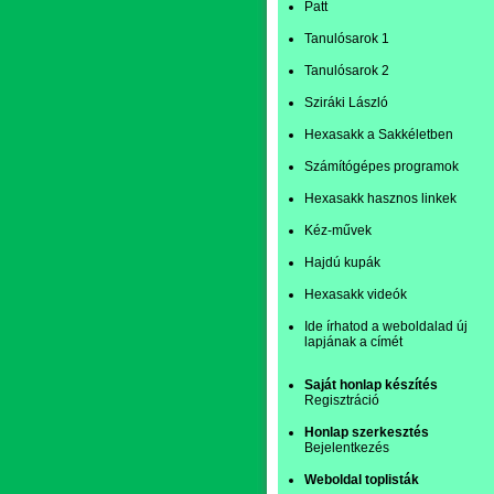
Patt
Tanulósarok 1
Tanulósarok 2
Sziráki László
Hexasakk a Sakkéletben
Számítógépes programok
Hexasakk hasznos linkek
Kéz-művek
Hajdú kupák
Hexasakk videók
Ide írhatod a weboldalad új
lapjának a címét
Saját honlap készítés
Regisztráció
Honlap szerkesztés
Bejelentkezés
Weboldal toplisták