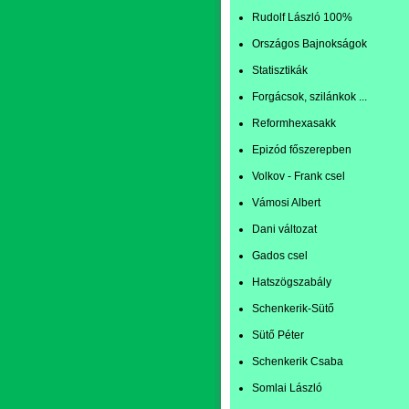
Rudolf László 100%
Országos Bajnokságok
Statisztikák
Forgácsok, szilánkok ...
Reformhexasakk
Epizód főszerepben
Volkov - Frank csel
Vámosi Albert
Dani változat
Gados csel
Hatszögszabály
Schenkerik-Sütő
Sütő Péter
Schenkerik Csaba
Somlai László