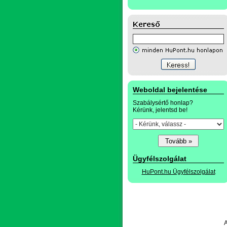
Weboldal bejelentése
Szabálysértő honlap?
Kérünk, jelentsd be!
Ügyfélszolgálat
HuPont.hu Ügyfélszolgálat
A