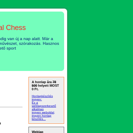
al Chess
ig van új a nap alatt. Már a
, művészet, szórakozás. Hasznos
ető sport
A honlap ára
78
500
helyett MOST
0 Ft.
Honlapkészítés
ingyen:
Ez a
weblapszerkesztő
alkalmas
ingyen weboldal,
ingyen honlap
készítés...
a
Weblap