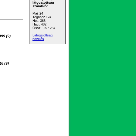
látogatottság
számláló:
Mai: 24
Tegnapi: 124
Heti: 366
Havi: 482
Össz.: 257 234
Látogatottság
999 (9)
növelés
16 (9)
)