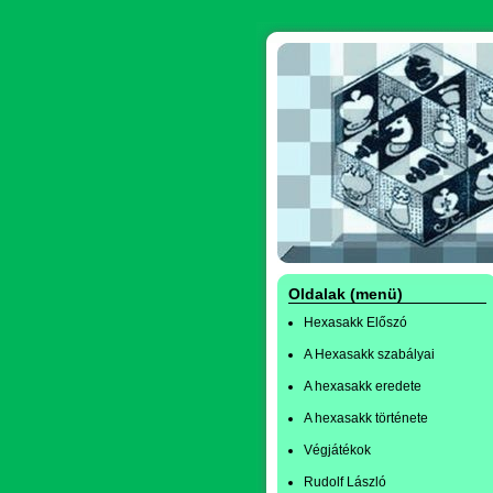
Oldalak (menü)
Hexasakk Előszó
A Hexasakk szabályai
A hexasakk eredete
A hexasakk története
Végjátékok
Rudolf László